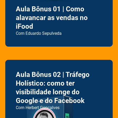
Aula Bônus 01 | Como
alavancar as vendas no
iFood
Com Eduardo Sepulveda
Aula Bônus 02 | Tráfego
Holístico: como ter
visibilidade longe do
Google e do Facebook
C
om Herbert Gonçalves