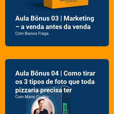
Aula Bônus 03 | Marketing
– a venda antes da venda
C
om Bianca Fraga
Aula Bônus 04 | Como tirar
os 3 tipos de foto que toda
pizzaria precisa ter
Com Mário Coelho