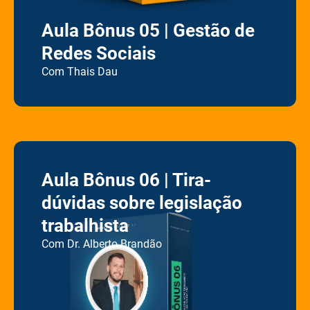
Aula Bônus 05 | Gestão de
Redes Sociais
Com Thais Dau
Aula Bônus 06 | Tira-
dúvidas sobre legislação
trabalhista
Co
m
Dr. Alberto Brandão