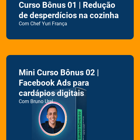
Curso Bônus 01 | Redução
de desperdícios na cozinha
Com Chef Yuri França
Mini Curso Bônus 02 |
Facebook Ads para
cardápios digitais
Com Bruno Urel