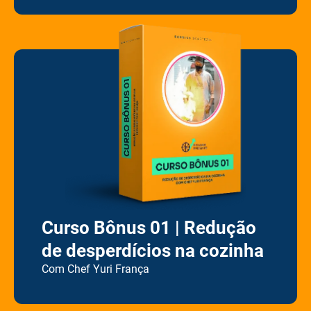
Curso Bônus 01 | Redução
de desperdícios na cozinha
Com Chef Yuri França