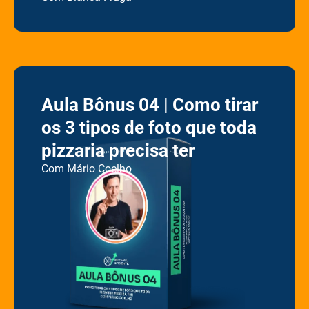
Aula Bônus 04 | Como tirar
os 3 tipos de foto que toda
pizzaria precisa ter
Com Mário Coelho