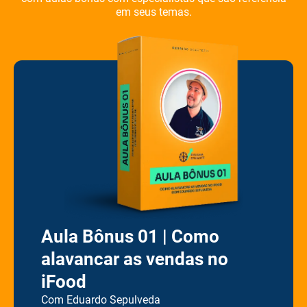
em seus temas.
Aula Bônus 01 | Como
alavancar as vendas no
iFood
Com Eduardo Sepulveda