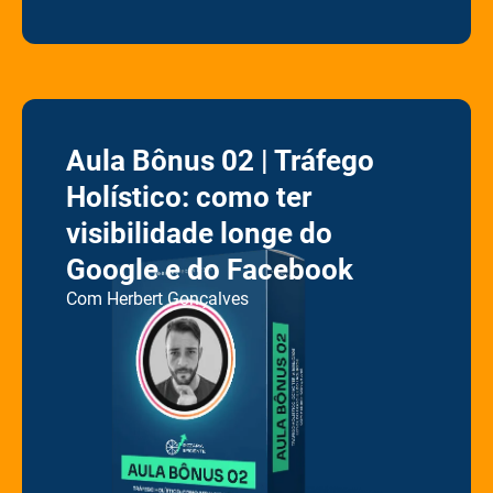
Aula Bônus 02 | Tráfego
Holístico: como ter
visibilidade longe do
Google e do Facebook
C
om Herbert Gonçalves