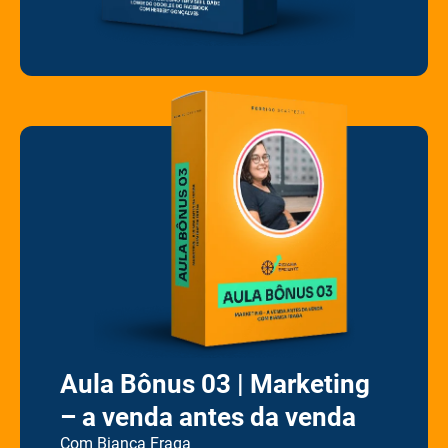
Aula Bônus 03 | Marketing
– a venda antes da venda
C
om Bianca Fraga